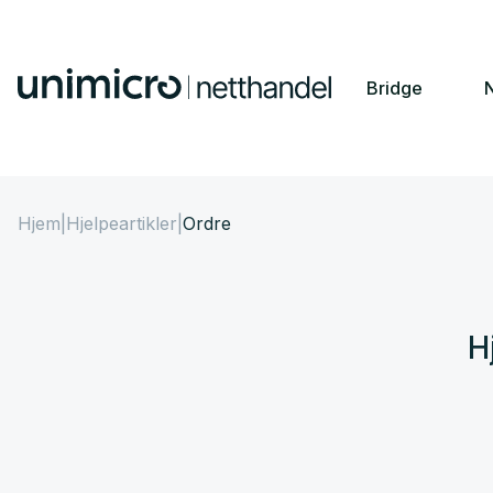
Bridge
N
Hjem
|
Hjelpeartikler
|
Ordre
H