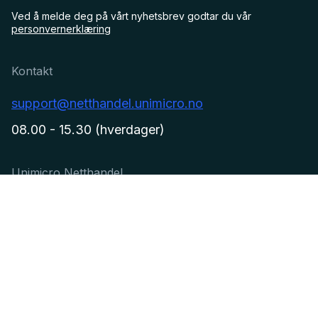
Ved å melde deg på vårt nyhetsbrev godtar du vår
personvernerklæring
Kontakt
support@netthandel.unimicro.no
08.00 - 15.30 (hverdager)
Unimicro Netthandel
Driftsmeldinger
Kundesenter
Unimicro
Personvernerklæring
Cookie policy