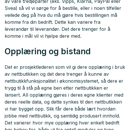
av våre tredjeparter (eks. Vipps, Klarna, PayPal eller
Svea) så vil vi sørge for å bestille, eller i noen tilfeller
veilede deg på hva du må gjøre hvis bestillingen må
komme fra din bedrift. Dette kan variere fra
leverandør til leverandør. Det dere trenger for å
komme i mål vil vi hjelpe dere med.
Opplæring og bistand
Det er prosjektlederen som vil gi dere opplæring i bruk
av nettbutikken og det dere trenger å kunne av
nettbutikkfunksjonalitet i økonomisystemet, så dere er
trygg til å stå på egne ben etter nettbutikken er
lansert. All opplæring gjøres i deres egne klienter med
deres reelle data, og dette synkes til den nettbutikken
vi har bygget opp. Slik får dere både lært hvordan
jobbe med nettbutikk, og samtidig produsert innhold.
Det varierer hvor mye opplæring hver enkelt bedrift
har behov for, både ut fra antall moduler og type