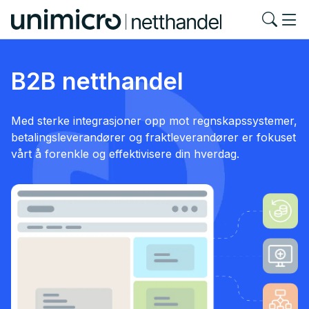
B2B netthandel
Med sterke integrasjoner opp mot regnskapssystemer,
betalingsleverandører og fraktleverandører er fokuset
vårt å forenkle og effektivisere din hverdag.