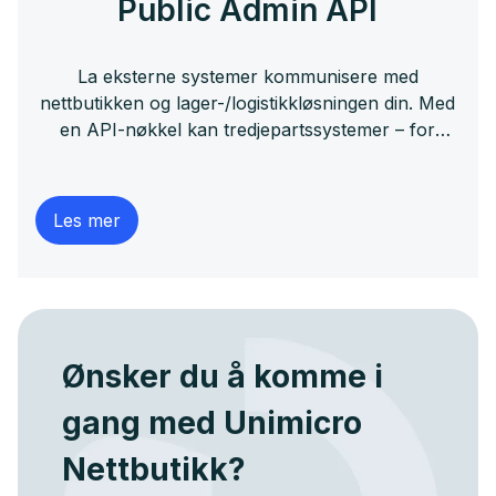
Public Admin API
La eksterne systemer kommunisere med
nettbutikken og lager-/logistikkløsningen din. Med
en API-nøkkel kan tredjepartssystemer – for
eksempel regnskap, ERP, PIM, BI-verktøy, egne
portaler eller integrasjonsplattformer – lese og
skrive data direkte mot butikken din, uten å gå via
Les mer
brukergrensesnittet.
Ønsker du å komme i
gang med Unimicro
Nettbutikk?