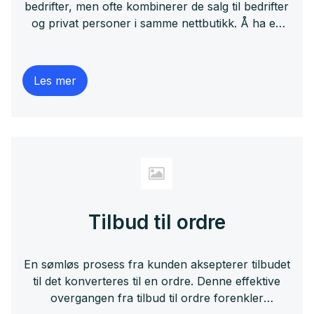
bedrifter, men ofte kombinerer de salg til bedrifter
og privat personer i samme nettbutikk. Å ha en
nettbutikk som selger til både b2b og b2c er ingen
problem, men sett fra vårt perspektiv, er dette to
ulike tilnærminger når vi tenker på
Les mer
handleprosessen.
Tilbud til ordre
En sømløs prosess fra kunden aksepterer tilbudet
til det konverteres til en ordre. Denne effektive
overgangen fra tilbud til ordre forenkler