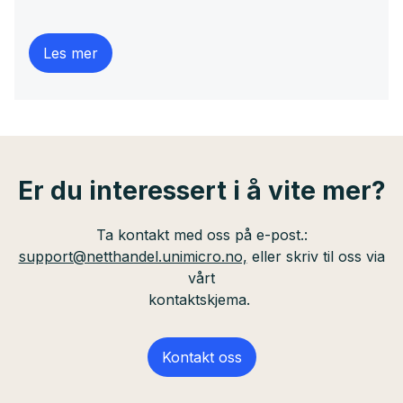
arbeidsflyten og reduserer tiden det tar å
konvertere potensielle salg til faktiske
transaksjoner.
Les mer
Er du interessert i å vite mer?
Ta kontakt med oss på e-post.:
support@netthandel.unimicro.no,
eller skriv til oss via
vårt
kontaktskjema.
Kontakt oss