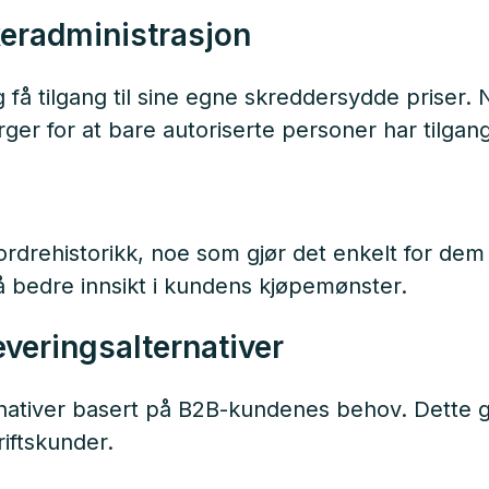
keradministrasjon
få tilgang til sine egne skreddersydde priser. 
ørger for at bare autoriserte personer har tilgang
ordrehistorikk, noe som gjør det enkelt for dem å
å bedre innsikt i kundens kjøpemønster.
everingsalternativer
rnativer basert på B2B-kundenes behov. Dette gir
iftskunder.