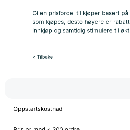
Gi en prisfordel til kjøper basert
som kjøpes, desto høyere er rabat
innkjøp og samtidig stimulere til ø
Tilbake
Oppstartskostnad
Pris pr mnd < 200 ordre