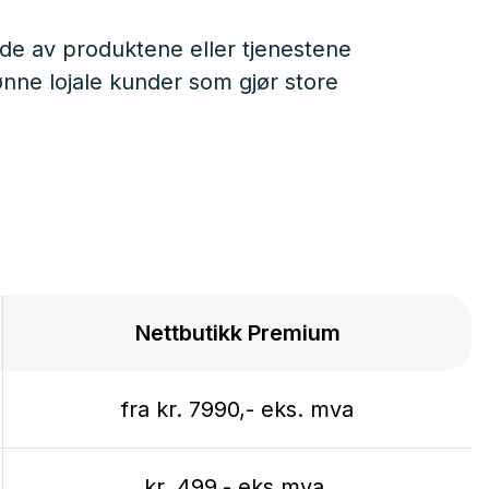
gde av produktene eller tjenestene
nne lojale kunder som gjør store
Nettbutikk Premium
fra kr. 7990,- eks. mva
kr. 499,- eks.mva.