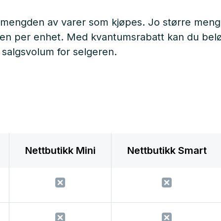
 på mengden av varer som kjøpes. Jo større men
ten per enhet. Med kvantumsrabatt kan du belø
kt salgsvolum for selgeren.
Nettbutikk Mini
Nettbutikk Smart
✗
✗
✗
✗