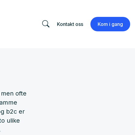
Kontakt oss
Kom i gang
, men ofte
 samme
og b2c er
to ulike
.