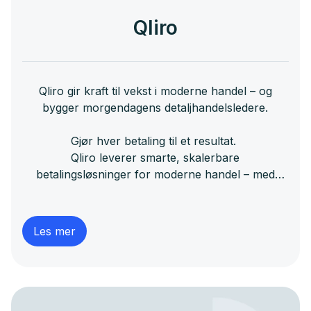
Qliro
Qliro gir kraft til vekst i moderne handel – og
bygger morgendagens detaljhandelsledere.
Gjør hver betaling til et resultat.
Qliro leverer smarte, skalerbare
betalingsløsninger for moderne handel – med
netthandel i fokus. Som den strategiske
vekstpartneren for moderne handel hjelper Qliro
med å gjøre hver betaling til en kilde til salg,
Les mer
lojalitet og lønnsomhet. Med sin unike Flywheel
Commerce-modell og datadrevet teknologi skaper
Qliro flyt i kundereisen – og vekst som varer.